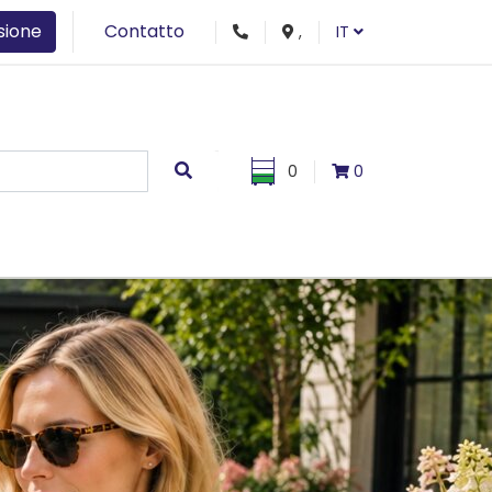
sione
Contatto
,
IT
0
0