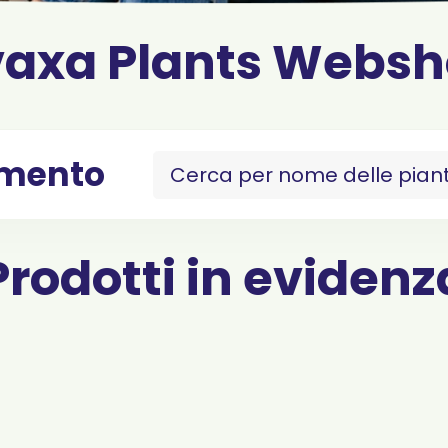
axa Plants Webs
imento
Prodotti in evidenz