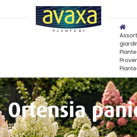
Assort
giardi
Piante
Prove
Piant