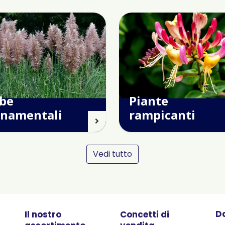
be
Piante
rnamentali
rampicanti
Vedi tutto
Da
Il nostro
Concetti di