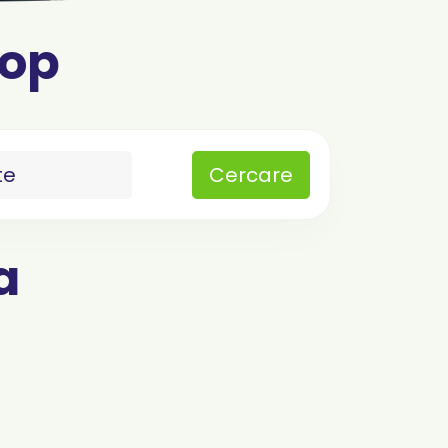
hop
Cercare
a