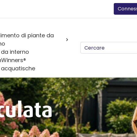
Connes
imento di piante da
no
 da interno
nWinners®
e acquatische