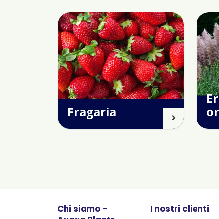
Er
Fragaria
o
Chi siamo –
I nostri clienti